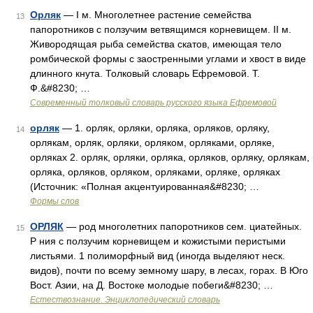
Орляк
— I м. Многолетнее растение семейства
13
папоротников с ползучим ветвящимся корневищем. II м.
Живородящая рыба семейства скатов, имеющая тело
ромбической формы с заостренными углами и хвост в виде
длинного кнута. Толковый словарь Ефремовой. Т.
Ф.&#8230; …
Современный толковый словарь русского языка Ефремовой
орляк
— 1. орляк, орляки, орляка, орляков, орляку,
14
орлякам, орляк, орляки, орляком, орляками, орляке,
орляках 2. орляк, орляки, орляка, орляков, орляку, орлякам,
орляка, орляков, орляком, орляками, орляке, орляках
(Источник: «Полная акцентуированная&#8230; …
Формы слов
ОРЛЯК
— род многолетних папоротников сем. циатейных.
15
Р ния с ползучим корневищем и кожистыми перистыми
листьями. 1 полиморфный вид (иногда выделяют неск.
видов), почти по всему земному шару, в лесах, горах. В Юго
Вост. Азии, на Д. Востоке молодые побеги&#8230; …
Естествознание. Энциклопедический словарь