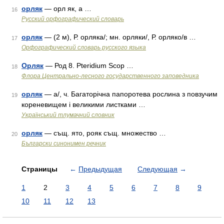
орляк
— орл як, а …
16
Русский орфографический словарь
орляк
— (2 м), Р. орляка/; мн. орляки/, Р. орляко/в …
17
Орфографический словарь русского языка
Орляк
— Род 8. Pteridium Scop …
18
Флора Центрально-лесного государственного заповедника
орляк
— а/, ч. Багаторічна папоротева рослина з повзучим
19
кореневищем і великими листками …
Український тлумачний словник
орляк
— същ. ято, рояк същ. множество …
20
Български синонимен речник
Страницы
←
Предыдущая
Следующая
→
1
2
3
4
5
6
7
8
9
10
11
12
13