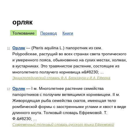
орляк
Толкование
Перевод
Книги
Орляк
— (Pteris aquilina L.) папоротник из сем.
11
Polypodiceae, растущий во всех странах света тропического
и умеренного пояса, обыкновенно на сухих местах, холмах,
в кустарниках. Это травянистое растение, состоящее из
многолетнего ползучего корневища и&#8230; …
Энциклопедический словарь Ф.А. Брокгауза и И.А. Ефрона
Орляк
— I м. Многолетнее растение семейства
12
папоротников с ползучим ветвящимся корневищем. II м.
Живородящая рыба семейства скатов, имеющая тело
ромбической формы с заостренными углами и хвост в виде
длинного кнута. Толковый словарь Ефремовой. Т.
Ф.&#8230; …
Современный толковый словарь русского языка Ефремовой